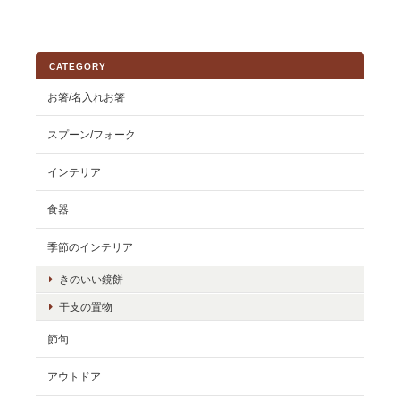
CATEGORY
お箸/名入れお箸
スプーン/フォーク
インテリア
食器
季節のインテリア
きのいい鏡餅
干支の置物
節句
アウトドア