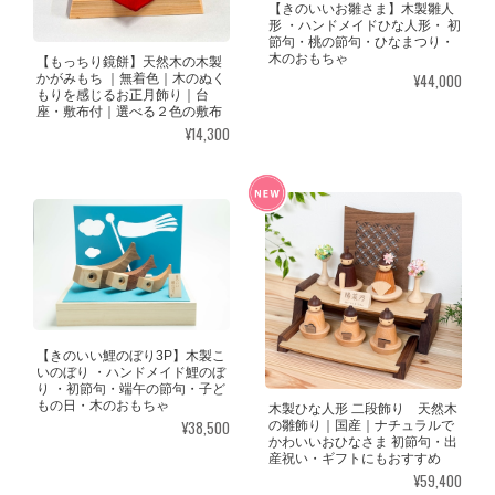
【きのいいお雛さま】木製雛人
形 ・ハンドメイドひな人形・ 初
節句・桃の節句・ひなまつり・
木のおもちゃ
【もっちり鏡餅】天然木の木製
¥44,000
かがみもち ｜無着色｜木のぬく
もりを感じるお正月飾り｜台
座・敷布付｜選べる２色の敷布
¥14,300
【きのいい鯉のぼり3P】木製こ
いのぼり ・ハンドメイド鯉のぼ
り ・初節句・端午の節句・子ど
もの日・木のおもちゃ
木製ひな人形 二段飾り 天然木
¥38,500
の雛飾り｜国産｜ナチュラルで
かわいいおひなさま 初節句・出
産祝い・ギフトにもおすすめ
¥59,400