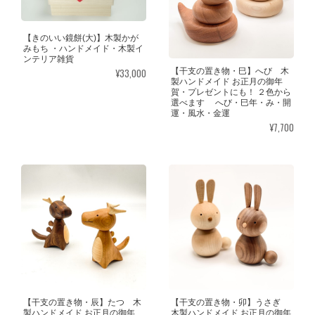
【きのいい鏡餅(大)】木製かが
みもち ・ハンドメイド・木製イ
ンテリア雑貨
¥33,000
【干支の置き物・巳】へび 木
製ハンドメイド お正月の御年
賀・プレゼントにも！ ２色から
選べます へび・巳年・み・開
運・風水・金運
¥7,700
【干支の置き物・辰】たつ 木
【干支の置き物・卯】うさぎ
製ハンドメイド お正月の御年
木製ハンドメイド お正月の御年