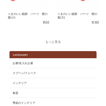
☆きのいい鏡餅 パーツ 橙の
☆きのいい鏡餅 パーツ 橙の
葉(小)
葉(大)
¥550
¥1,100
もっと見る
CATEGORY
お箸/名入れお箸
スプーン/フォーク
インテリア
食器
季節のインテリア