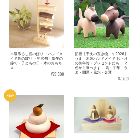
木製吊るし鯉のぼり ・ハンドメ
招福【干支の置き物・午2026】
イド鯉のぼり ・初節句・端午の
うま 木製ハンドメイド お正月
節句・子どもの日・木のおもち
の御年賀・プレゼントにも！ ２
ゃ
色から選べます 馬・午年・う
ま・開運・風水・金運
¥27,500
¥7,700