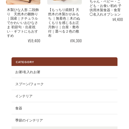
ちゃん・ベビー・こ
ども・お食い初め 子
木製ひな人形 二段飾
【もっちり鏡餅】天
供用木製食器・食育
り 天然木の雛飾り
然木の木製かがみも
◯名入れオプション
¥4,400
｜国産｜ナチュラル
ち ｜無着色｜木のぬ
でかわいいおひなさ
くもりを感じるお正
ま 初節句・出産祝
月飾り｜台座・敷布
い・ギフトにもおす
付｜選べる２色の敷
すめ
布
¥59,400
¥14,300
CATEGORY
お箸/名入れお箸
スプーン/フォーク
インテリア
食器
季節のインテリア