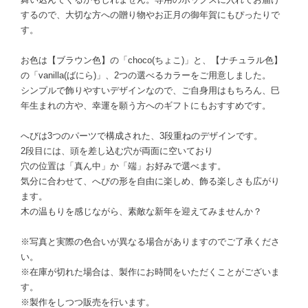
するので、大切な方への贈り物やお正月の御年賀にもぴったりで
す。
お色は【ブラウン色】の「choco(ちょこ)」と、【ナチュラル色】
の「vanilla(ばにら)」、2つの選べるカラーをご用意しました。
シンプルで飾りやすいデザインなので、ご自身用はもちろん、巳
年生まれの方や、幸運を願う方へのギフトにもおすすめです。
へびは3つのパーツで構成された、3段重ねのデザインです。
2段目には、頭を差し込む穴が両面に空いており
穴の位置は「真ん中」か「端」お好みで選べます。
気分に合わせて、へびの形を自由に楽しめ、飾る楽しさも広がり
ます。
木の温もりを感じながら、素敵な新年を迎えてみませんか？
※写真と実際の色合いが異なる場合がありますのでご了承くださ
い。
※在庫が切れた場合は、製作にお時間をいただくことがございま
す。
※製作をしつつ販売を行います。