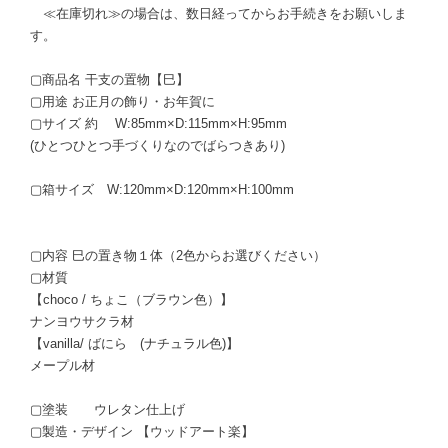
≪在庫切れ≫の場合は、数日経ってからお手続きをお願いしま
す。
▢商品名 干支の置物【巳】
▢用途 お正月の飾り・お年賀に
▢サイズ 約 W:85mm×D:115mm×H:95mm
(ひとつひとつ手づくりなのでばらつきあり)
▢箱サイズ W:120mm×D:120mm×H:100mm
▢内容 巳の置き物１体（2色からお選びください）
▢材質
【choco / ちょこ（ブラウン色）】
ナンヨウサクラ材
【vanilla/ ばにら (ナチュラル色)】
メープル材
▢塗装 ウレタン仕上げ
▢製造・デザイン 【ウッドアート楽】