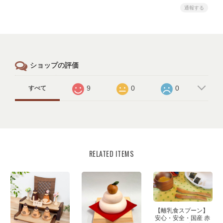
通報する
ショップの評価
9
0
0
すべて
RELATED ITEMS
【離乳食スプーン】
安心・安全・国産 赤