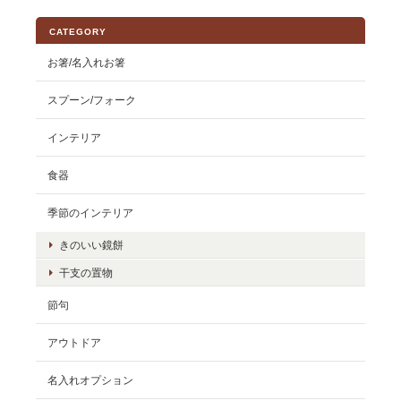
CATEGORY
お箸/名入れお箸
スプーン/フォーク
インテリア
食器
季節のインテリア
きのいい鏡餅
干支の置物
節句
アウトドア
名入れオプション