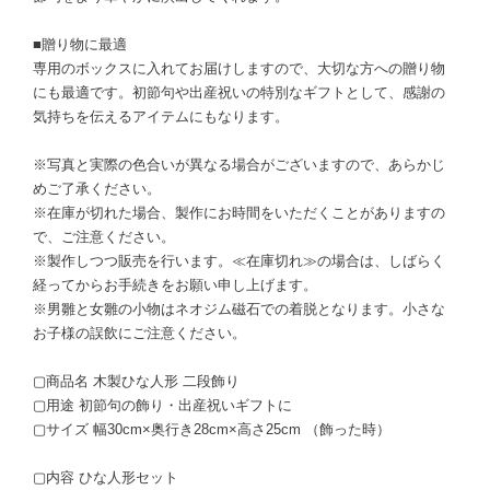
■贈り物に最適
専用のボックスに入れてお届けしますので、大切な方への贈り物
にも最適です。初節句や出産祝いの特別なギフトとして、感謝の
気持ちを伝えるアイテムにもなります。
※写真と実際の色合いが異なる場合がございますので、あらかじ
めご了承ください。
※在庫が切れた場合、製作にお時間をいただくことがありますの
で、ご注意ください。
※製作しつつ販売を行います。≪在庫切れ≫の場合は、しばらく
経ってからお手続きをお願い申し上げます。
※男雛と女雛の小物はネオジム磁石での着脱となります。小さな
お子様の誤飲にご注意ください。
▢商品名 木製ひな人形 二段飾り
▢用途 初節句の飾り・出産祝いギフトに
▢サイズ 幅30cm×奥行き28cm×高さ25cm （飾った時）
▢内容 ひな人形セット