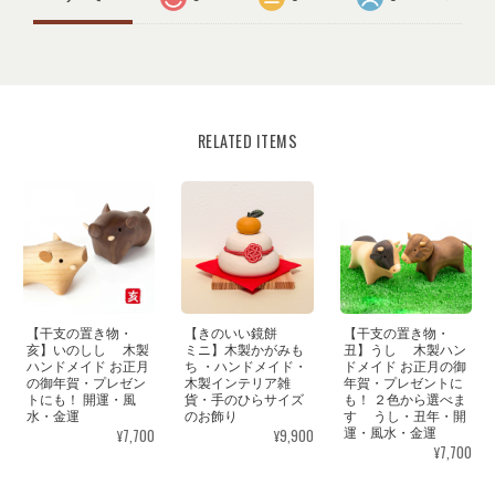
RELATED ITEMS
【干支の置き物・
【きのいい鏡餅
【干支の置き物・
亥】いのしし 木製
ミニ】木製かがみも
丑】うし 木製ハン
ハンドメイド お正月
ち ・ハンドメイド・
ドメイド お正月の御
の御年賀・プレゼン
木製インテリア雑
年賀・プレゼントに
トにも！ 開運・風
貨・手のひらサイズ
も！ ２色から選べま
水・金運
のお飾り
す うし・丑年・開
¥7,700
¥9,900
運・風水・金運
¥7,700