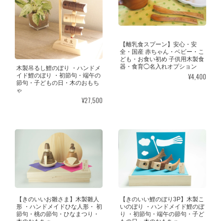
【離乳食スプーン】安心・安
全・国産 赤ちゃん・ベビー・こ
ども・お食い初め 子供用木製食
器・食育◯名入れオプション
木製吊るし鯉のぼり ・ハンドメ
¥4,400
イド鯉のぼり ・初節句・端午の
節句・子どもの日・木のおもち
ゃ
¥27,500
【きのいいお雛さま】木製雛人
【きのいい鯉のぼり3P】木製こ
形 ・ハンドメイドひな人形・ 初
いのぼり ・ハンドメイド鯉のぼ
節句・桃の節句・ひなまつり・
り ・初節句・端午の節句・子ど