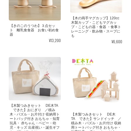
【木の両手マグカップ】120cc
木製カップ・こどもマグカッ
【きのこのうつわ】３点セッ
プ・こどもの器・食器 ・食事ト
ト 離乳食食器 お食い初め食
レーニング・飲み物・スープに
器
も
¥13,200
¥6,600
【木製つみきセット DE木TA
できた】おにぎり ／積み
【木製つみきセット DE木
木・パズル・お片付け 収納用ト
TA できた】サンドイッチ ／
ートバッグ付き おもちゃ・知育
積み木・パズル・お片付け 収納
玩具・ 赤ちゃん・ベビー・幼
用トートバッグ付き おもちゃ・
児・キッズ 出産祝い・誕生ギフ