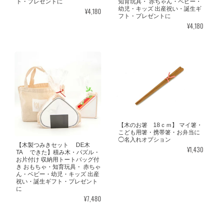
知育玩具・ 赤ちゃん・ベビー・
ト・プレゼントに
幼児・キッズ 出産祝い・誕生ギ
¥4,180
フト・プレゼントに
¥4,180
【木のお箸 18ｃｍ】 マイ箸・
こども用箸・携帯箸・お弁当に
◯名入れオプション
【木製つみきセット DE木
¥1,430
TA できた】積み木・パズル・
お片付け 収納用トートバッグ付
き おもちゃ・知育玩具・ 赤ちゃ
ん・ベビー・幼児・キッズ 出産
祝い・誕生ギフト・プレゼント
に
¥7,480