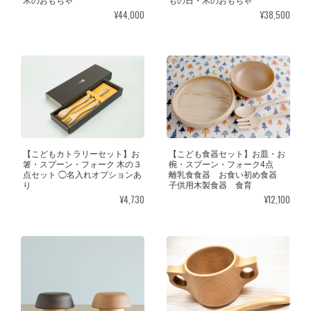
木のおもちゃ
もの日・木のおもちゃ
¥44,000
¥38,500
【こどもカトラリーセット】お
【こども食器セット】お皿・お
箸・スプーン・フォーク 木の３
椀・スプーン・フォーク4点
点セット ◯名入れオプションあ
離乳食食器 お食い初め食器
り
子供用木製食器 食育
¥4,730
¥12,100