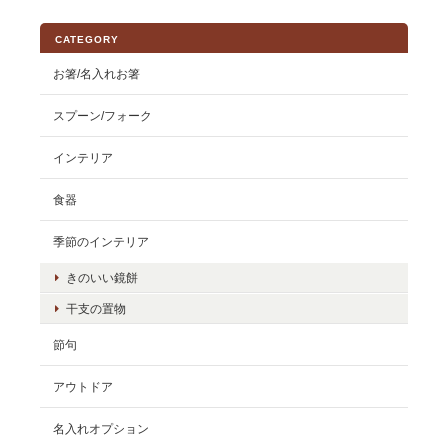
CATEGORY
お箸/名入れお箸
スプーン/フォーク
インテリア
食器
季節のインテリア
きのいい鏡餅
干支の置物
節句
アウトドア
名入れオプション