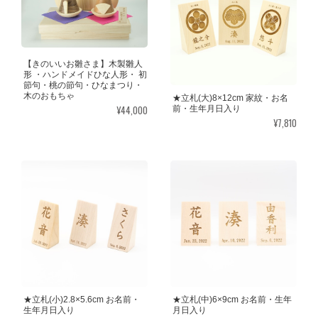
【きのいいお雛さま】木製雛人
形 ・ハンドメイドひな人形・ 初
節句・桃の節句・ひなまつり・
木のおもちゃ
★立札(大)8×12cm 家紋・お名
¥44,000
前・生年月日入り
¥7,810
★立札(小)2.8×5.6cm お名前・
★立札(中)6×9cm お名前・生年
生年月日入り
月日入り