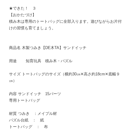
★できた！ ３
【おかたづけ】
積み木は専用のトートバッグに全部入ります。遊びながらお片付
けの習慣も育てましょう。
商品名 木製つみき【DE木TA】サンドイッチ
用途 知育玩具 積み木・パズル
サイズ トートバッグのサイズ（横約30㎝✕高さ約18cm✕底幅９
㎝）
内容 サンドイッチ 15パーツ
専用トートバッグ
材質 つみき ：メイプル材
パズル台紙 ： 紙
トートバッグ ： 布