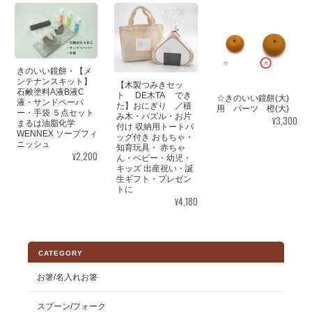
きのいい鏡餅・【メ
ンテナンスキット】
【木製つみきセッ
石鹸塗料A液B液C
ト DE木TA でき
☆きのいい鏡餅(大)
液・サンドペーパ
た】おにぎり ／積
用 パーツ 橙(大)
ー・手袋 ５点セット
み木・パズル・お片
¥3,300
まるは油脂化学
付け 収納用トートバ
WENNEX ソープフィ
ッグ付き おもちゃ・
ニッシュ
知育玩具・ 赤ちゃ
¥2,200
ん・ベビー・幼児・
キッズ 出産祝い・誕
生ギフト・プレゼン
トに
¥4,180
CATEGORY
お箸/名入れお箸
スプーン/フォーク