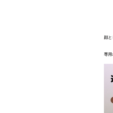
顔と
専用