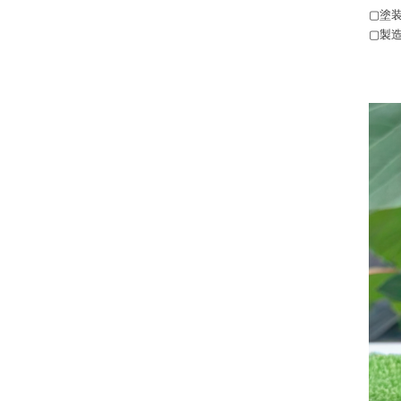
▢塗
▢製