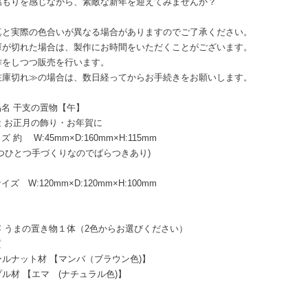
温もりを感じながら、素敵な新年を迎えてみませんか？
真と実際の色合いが異なる場合がありますのでご了承ください。
庫が切れた場合は、製作にお時間をいただくことがございます。
作をしつつ販売を行います。
庫切れ≫の場合は、数日経ってからお手続きをお願いします。
品名 干支の置物【午】
途 お正月の飾り・お年賀に
ズ 約 W:45mm×D:160mm×H:115mm
とつひとつ手づくりなのでばらつきあり)
イズ W:120mm×D:120mm×H:100mm
容 うまの置き物１体（2色からお選びください）
質
ールナット材 【マンバ（ブラウン色)】
ル材 【エマ (ナチュラル色)】