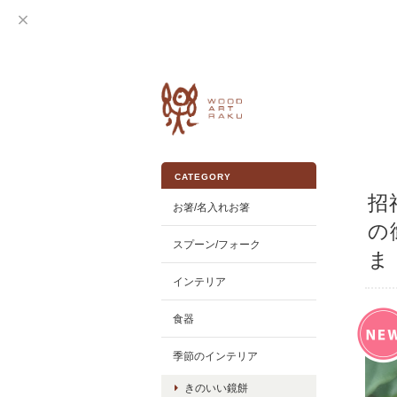
CATEGORY
招
お箸/名入れお箸
の
スプーン/フォーク
ま
インテリア
食器
季節のインテリア
きのいい鏡餅