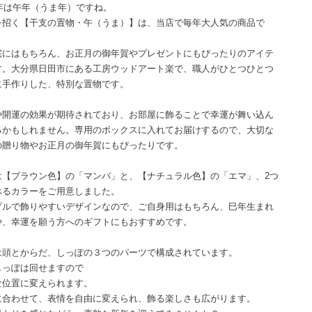
6年は午年（うま年）ですね。
を招く【干支の置物・午（うま）】は、当店で毎年大人気の商品で
宅にはもちろん、お正月の御年賀やプレゼントにもぴったりのアイテ
す。大分県日田市にある工房ウッドアート楽で、職人がひとつひとつ
に手作りした、特別な置物です。
や開運の効果が期待されており、お部屋に飾ることで幸運が舞い込ん
るかもしれません。専用のボックスに入れてお届けするので、大切な
の贈り物やお正月の御年賀にもぴったりです。
は【ブラウン色】の「マンバ」と、【ナチュラル色】の「エマ」、2つ
べるカラーをご用意しました。
プルで飾りやすいデザインなので、ご自身用はもちろん、巳年生まれ
や、幸運を願う方へのギフトにもおすすめです。
は頭とからだ、しっぽの３つのパーツで構成されています。
しっぽは回せますので
な位置に変えられます。
に合わせて、表情を自由に変えられ、飾る楽しさも広がります。