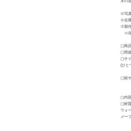
木の
※写
※在
※製
≪在
▢商
▢用
▢サイ
(ひ
▢箱サ
▢内
▢材
ウォ
メープ