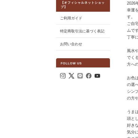
【オフィシャルネットショッ
202
プ】
幸運
す。
ご利用ガイド
ご自
ムで
特定商取引法に基づく表記
丁寧
お問い合わせ
風水
でく
FOLLOW US
方へ
お色
の選
シン
の方
うま
頭と
好き
気分