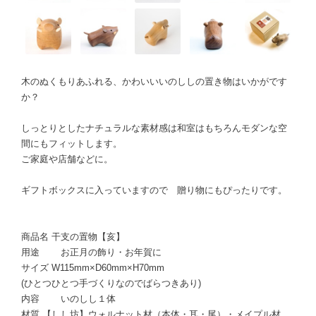
木のぬくもりあふれる、かわいいいのししの置き物はいかがです
か？
しっとりとしたナチュラルな素材感は和室はもちろんモダンな空
間にもフィットします。
ご家庭や店舗などに。
ギフトボックスに入っていますので 贈り物にもぴったりです。
商品名 干支の置物【亥】
用途 お正月の飾り・お年賀に
サイズ W115mm×D60mm×H70mm
(ひとつひとつ手づくりなのでばらつきあり)
内容 いのしし１体
材質 【しし坊】ウォルナット材（本体・耳・尾）・メイプル材