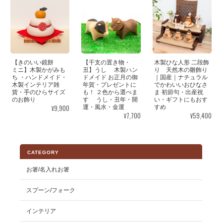
【きのいい鏡餅
【干支の置き物・
木製ひな人形 二段飾
ミニ】木製かがみも
丑】うし 木製ハン
り 天然木の雛飾り
ち ・ハンドメイド・
ドメイド お正月の御
｜国産｜ナチュラル
木製インテリア雑
年賀・プレゼントに
でかわいいおひなさ
貨・手のひらサイズ
も！ ２色から選べま
ま 初節句・出産祝
のお飾り
す うし・丑年・開
い・ギフトにもおす
¥9,900
運・風水・金運
すめ
¥7,700
¥59,400
CATEGORY
お箸/名入れお箸
スプーン/フォーク
インテリア