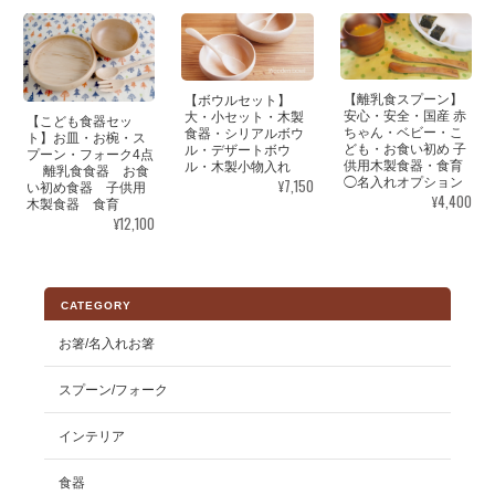
【離乳食スプーン】
【ボウルセット】
安心・安全・国産 赤
大・小セット・木製
【こども食器セッ
ちゃん・ベビー・こ
食器・シリアルボウ
ト】お皿・お椀・ス
ども・お食い初め 子
ル・デザートボウ
プーン・フォーク4点
供用木製食器・食育
ル・木製小物入れ
離乳食食器 お食
◯名入れオプション
¥7,150
い初め食器 子供用
¥4,400
木製食器 食育
¥12,100
CATEGORY
お箸/名入れお箸
スプーン/フォーク
インテリア
食器