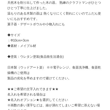
天然木を削り出して作った木の器。 熟練のクラフトマンがひとつ
ひとつ丁寧に仕上げました。
温もりのある木製の器は 熱くなりにくく割れにくいのでふだん使
いにもおすすめです。
菓子器・デザートボウルや小物入れにも
◆サイズ
：Φ10cm×3cm
◆素材：メイプル材
◆塗装：ウレタン塗装(食品衛生法適合)
日本製（ウッドアート楽） ※※電子レンジ、食器洗浄機、食器乾
燥機のご使用は
製品の劣化を早めますので避けてください。
★★ご希望の文字入れできます★★
名入れを希望される場合は
★名入れオプション★を選択してください
※画数の多い漢字などは、線が潰れてしまいご希望に添えない場