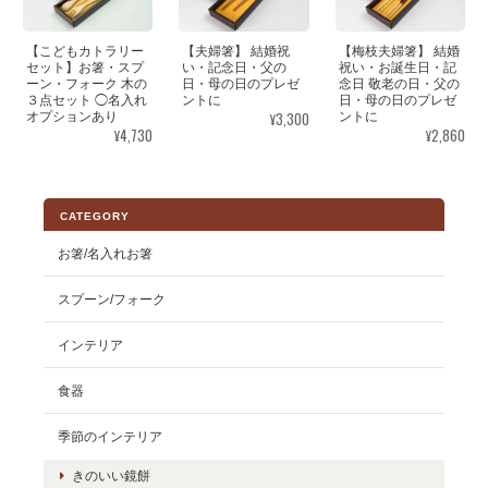
【こどもカトラリー
【夫婦箸】 結婚祝
【梅枝夫婦箸】 結婚
セット】お箸・スプ
い・記念日・父の
祝い・お誕生日・記
ーン・フォーク 木の
日・母の日のプレゼ
念日 敬老の日・父の
３点セット ◯名入れ
ントに
日・母の日のプレゼ
¥3,300
オプションあり
ントに
¥4,730
¥2,860
CATEGORY
お箸/名入れお箸
スプーン/フォーク
インテリア
食器
季節のインテリア
きのいい鏡餅