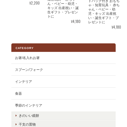
トバッグ付き おもち
¥2,200
ん・ベビー・幼児・
ゃ・知育玩具・ 赤ち
キッズ 出産祝い・誕
ゃん・ベビー・幼
生ギフト・プレゼン
児・キッズ 出産祝
トに
い・誕生ギフト・プ
¥4,180
レゼントに
¥4,180
CATEGORY
お箸/名入れお箸
スプーン/フォーク
インテリア
食器
季節のインテリア
きのいい鏡餅
干支の置物