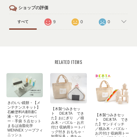
ショップの評価
9
0
0
すべて
RELATED ITEMS
きのいい鏡餅・【メ
ンテナンスキット】
【木製つみきセッ
石鹸塗料A液B液C
ト DE木TA でき
【木製つみきセッ
液・サンドペーパ
た】おにぎり ／積
ト DE木TA でき
ー・手袋 ５点セット
み木・パズル・お片
た】サンドイッチ
まるは油脂化学
付け 収納用トートバ
／積み木・パズル・
WENNEX ソープフィ
ッグ付き おもちゃ・
お片付け 収納用トー
ニッシュ
知育玩具・ 赤ちゃ