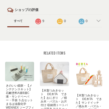
ショップの評価
9
0
0
すべて
RELATED ITEMS
きのいい鏡餅・【メ
ンテナンスキット】
【木製つみきセッ
石鹸塗料A液B液C
ト DE木TA でき
【木製つみきセッ
液・サンドペーパ
た】おにぎり ／積
ト DE木TA でき
ー・手袋 ５点セット
み木・パズル・お片
た】サンドイッチ
まるは油脂化学
付け 収納用トートバ
／積み木・パズル・
WENNEX ソープフィ
ッグ付き おもちゃ・