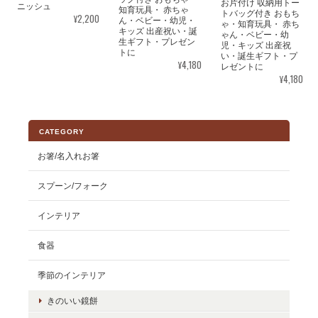
お片付け 収納用トー
ニッシュ
知育玩具・ 赤ちゃ
トバッグ付き おもち
¥2,200
ん・ベビー・幼児・
ゃ・知育玩具・ 赤ち
キッズ 出産祝い・誕
ゃん・ベビー・幼
生ギフト・プレゼン
児・キッズ 出産祝
トに
い・誕生ギフト・プ
¥4,180
レゼントに
¥4,180
CATEGORY
お箸/名入れお箸
スプーン/フォーク
インテリア
食器
季節のインテリア
きのいい鏡餅