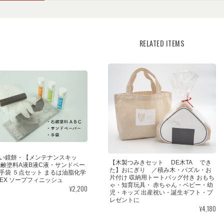
RELATED ITEMS
い鏡餅・【メンテナンスキッ
【木製つみきセット DE木TA でき
石鹸塗料A液B液C液・サンドペー
た】おにぎり ／積み木・パズル・お
手袋 ５点セット まるは油脂化学
片付け 収納用トートバッグ付き おもち
NEX ソープフィニッシュ
ゃ・知育玩具・ 赤ちゃん・ベビー・幼
¥2,200
児・キッズ 出産祝い・誕生ギフト・プ
レゼントに
¥4,180