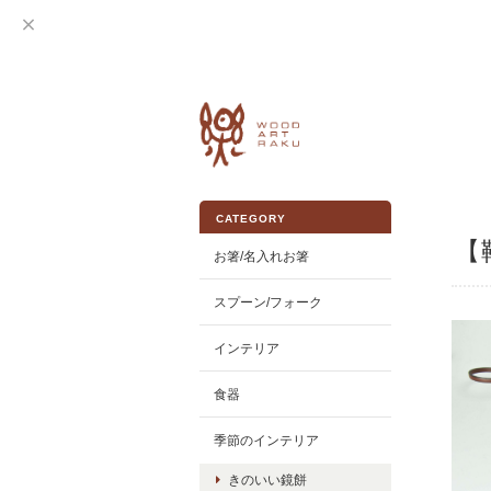
CATEGORY
【
お箸/名入れお箸
スプーン/フォーク
インテリア
食器
季節のインテリア
きのいい鏡餅