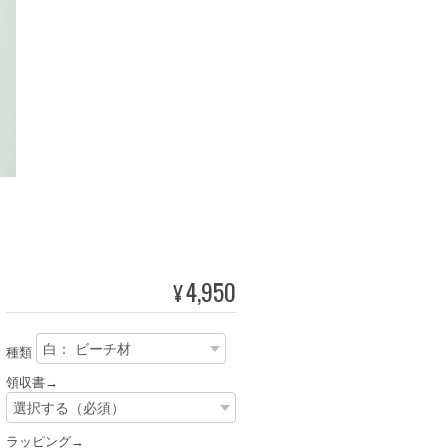
4,950
¥
種類
領収書→
ラッピング→