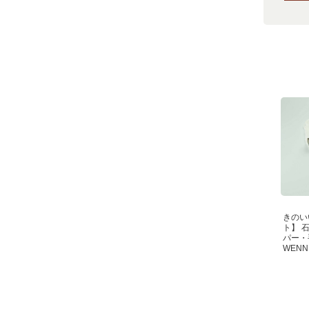
きのい
ト】 
パー・
WEN