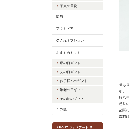
干支の置物
節句
アウトドア
名入れオプション
おすすめギフト
母の日ギフト
父の日ギフト
お子様へのギフト
温も
敬老の日ギフト
す。
持ち
その他のギフト
通常
その他
玄関
素材
ABOUT ウッドアート 楽